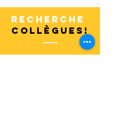
recherche
collègues
!
junior accountant
senior accountant
manager
stagiaire
Vilvorde
Malines
Putte