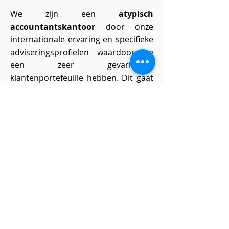
We zijn een
atypisch
accountantskantoor
door onze
internationale ervaring en specifieke
adviseringsprofielen waardoor we
een zeer gevarieerde
klantenportefeuille hebben. Dit gaat
hand in hand met een
mooie
leercurve en
doorgroeimogelijkheden
.
Voor onze kantoren te Mechelen,
Vilvoorde, Leuven en Putte zijn we op
zoek naar onderstaande profielen:
Stagiair
Office manager
Junior accountant