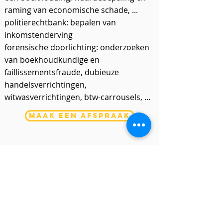
raming van economische schade, ...
politierechtbank: bepalen van
inkomstenderving
forensische doorlichting: onderzoeken
van boekhoudkundige en
faillissementsfraude, dubieuze
handelsverrichtingen,
witwasverrichtingen, btw-carrousels, ...
maak een afspraak
Schaliënhoevedreef 20E - mechelen
015/21 88 00
- tel
houwstraat 41 - PUTTE
015/75 51 30
- tel
Vilvoorde
- STATIONLEI 15
tel -
02/253 67 04