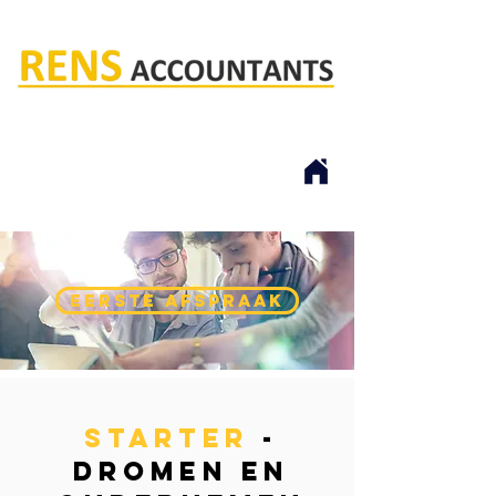
Rens accountants
EERSTE AFSPRAAK
starter
-
dromen en