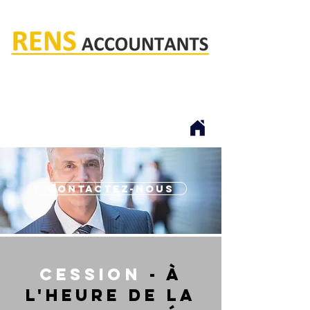
Rens accountants
contactez-nous
cession
- à
l'heure de la